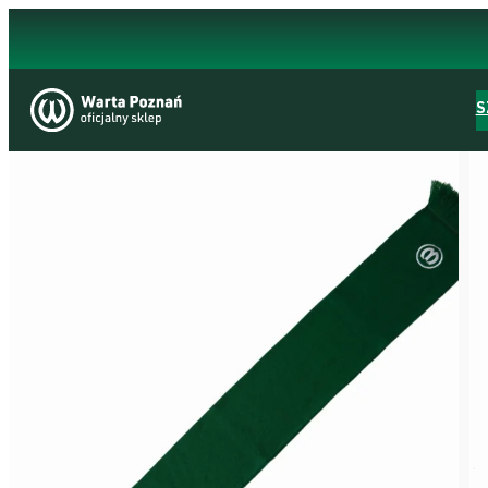
Przejdź
do
treści
S