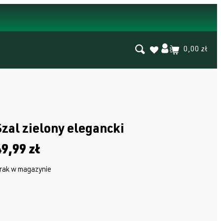
0,00 zł
Szal zielony elegancki
49,99
zł
rak w magazynie