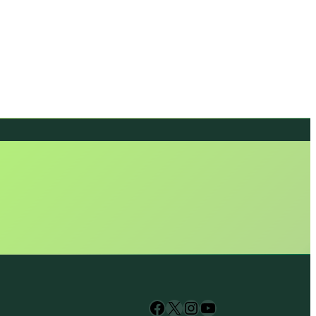
NAŃ • WART
Facebook
X
Instagram
YouTube