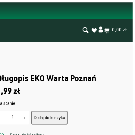
0,00 zł
Długopis EKO Warta Poznań
7,99
zł
a stanie
−
+
Dodaj do koszyka