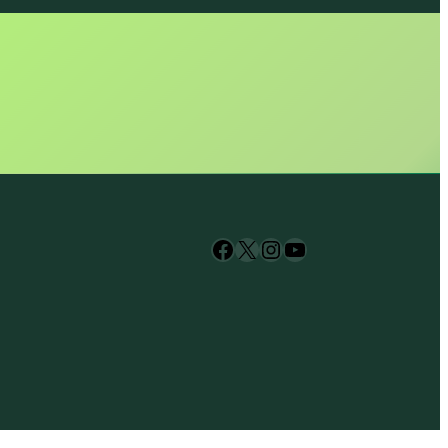
AŃ • WARTA
Facebook
X
Instagram
YouTube