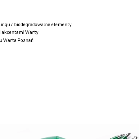
klingu / biodegradowalne elementy
i akcentami Warty
pu Warta Poznań