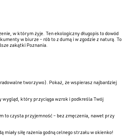
czenie, w którym żyje. Ten ekologiczny długopis to dowód
kumenty w biurze – rób to z dumą i w zgodzie z naturą. To
alsze zakątki Poznania.
radowalne tworzywo). Pokaż, że wspierasz najbardziej
 wygląd, który przyciąga wzrok i podkreśla Twój
nim to czysta przyjemność – bez zmęczenia, nawet przy
ą miały siłę rażenia godną celnego strzału w okienko!