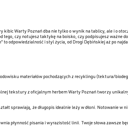
 kibic Warty Poznań dba nie tylko o wynik na tablicy, ale i o oto
d tego, czy notujesz taktykę na boisko, czy podpisujesz ważne do
 to odpowiedzialność i styl życia, od Drogi Dębińskiej aż po najd
dowisku materiałów pochodzących z recyklingu (tektura/biodeg
lnej tekstury z oficjalnym herbem Warty Poznań tworzy unikalny
tałt sprawiają, że długopis idealnie leży w dłoni. Notowanie w 
nia płynność pisania i wyrazistość linii. Twoje słowa zawsze będ