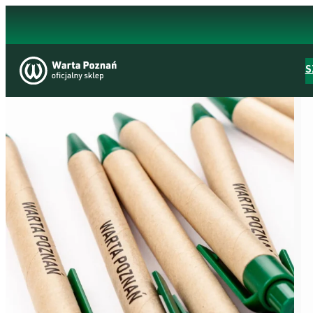
Przejdź
do
treści
S