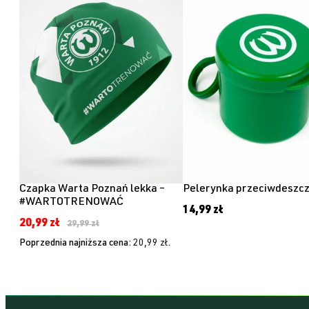
W
PROMOCJI
Czapka Warta Poznań lekka –
Pelerynka przeciwdeszc
#WARTOTRENOWAĆ
14,99
zł
Pierwotna
Aktualna
20,99
zł
29,99
zł
cena
cena
Poprzednia najniższa cena:
20,99
zł
.
wynosiła:
wynosi:
29,99 zł.
20,99 zł.