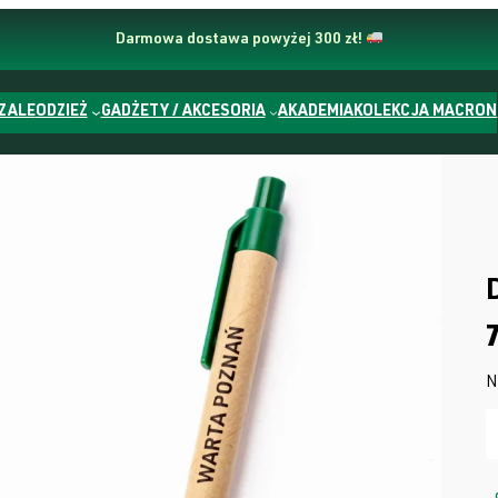
Darmowa dostawa powyżej 300 zł!
ZALE
ODZIEŻ
GADŻETY / AKCESORIA
AKADEMIA
KOLEKCJA MACRON
N
i
l
o
ś