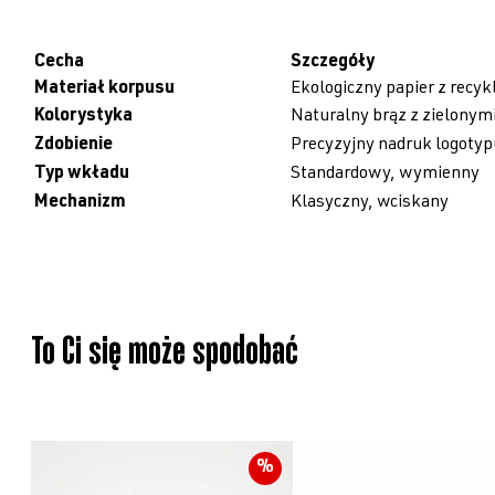
Cecha
Szczegóły
Materiał korpusu
Ekologiczny papier z recy
Kolorystyka
Naturalny brąz z zielonym
Zdobienie
Precyzyjny nadruk logoty
Typ wkładu
Standardowy, wymienny
Mechanizm
Klasyczny, wciskany
To Ci się może spodobać
PRODUKT
%