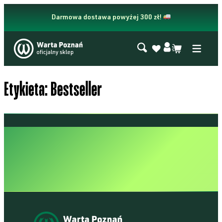
Przejdź
do
Darmowa dostawa powyżej 300 zł!
treści
Etykieta:
Bestseller
A POZNAŃ • W